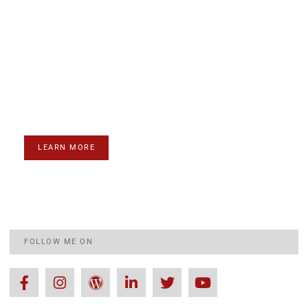
Ready to take your business to the
next level?
Lorem ipsum dolor sit amet consectetur adipiscing elit
dolor
LEARN MORE
FOLLOW ME ON