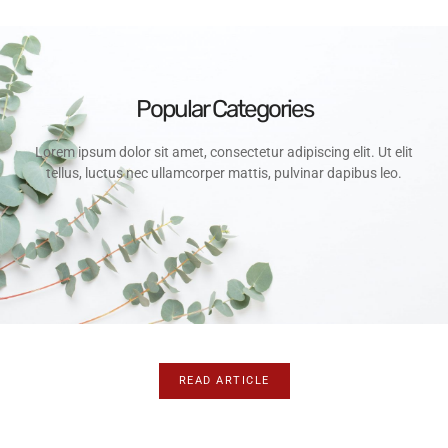
Popular Categories
Lorem ipsum dolor sit amet, consectetur adipiscing elit. Ut elit
tellus, luctus nec ullamcorper mattis, pulvinar dapibus leo.
LifeStyle
READ ARTICLE