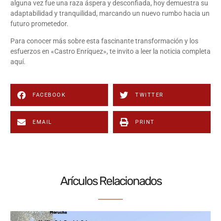
alguna vez fue una raza áspera y desconfiada, hoy demuestra su
adaptabilidad y tranquilidad, marcando un nuevo rumbo hacia un
futuro prometedor.
Para conocer más sobre esta fascinante transformación y los
esfuerzos en «Castro Enríquez», te invito a leer la noticia completa
aquí
.
FACEBOOK
TWITTER
EMAIL
PRINT
Arículos Relacionados