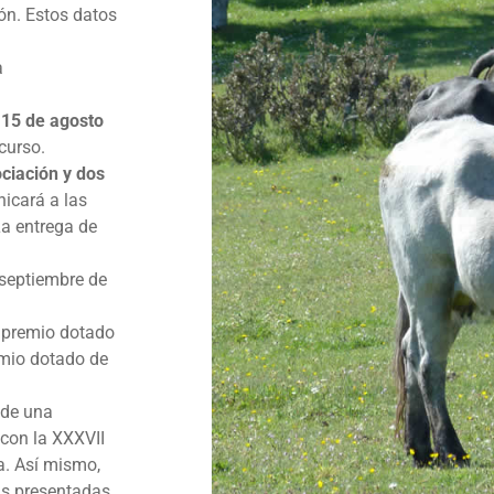
ión. Estos datos
a
 15 de agosto
curso.
ociación y dos
nicará a las
a entrega de
 septiembre de
r premio dotado
emio dotado de
 de una
 con la XXXVII
a. Así mismo,
ías presentadas