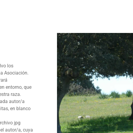
lvo los
la Asociación.
rará
en entorno, que
estra raza.
 Cada autor/a
itas, en blanco
archivo jpg
el autor/a, cuya