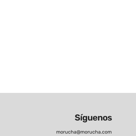
Síguenos
morucha@morucha.com