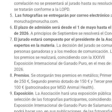
correlación no se presentará al jurado hasta su resoluc
se tratarán conforme a la LOPD.
Las fotografías se entregarán por correo electrónico
morucha@morucha.com.
El plazo de admisión
será desde el 1 de mayo hasta el
de 2026
. A principios de Septiembre se resolverá el Con
El jurado estará compuesto por el presidente de la As
expertos en la
materia
. La decisión del jurado se comu
personas ganadoras y a los medios de comunicación. L
los premios se realizará, coincidiendo con la XXXVII
Exposición Internacional de Ganado Puro, en el mes de
2026.
Premios
. Se otorgarán tres premios en metálico; Prime
de 250 €, Segundo premio dotado de 150 € y Tercer pr
100 € (patrocinados por MSD Animal Health).
Exposición
. La Asociación hará una exposición pública
selección de las fotografías participantes, coincidiendo
Exposición Internacional de Ganado Puro de Salamanc
podrá hacer uso, en sus publicaciones, de las fotograf