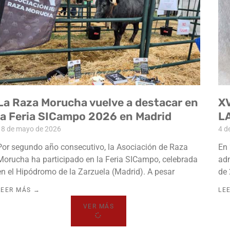
La Raza Morucha vuelve a destacar en
X
la Feria SICampo 2026 en Madrid
L
18 de mayo de 2026
4 d
Por segundo año consecutivo, la Asociación de Raza
En 
Morucha ha participado en la Feria SICampo, celebrada
adm
en el Hipódromo de la Zarzuela (Madrid). A pesar
de 
LEER MÁS →
LE
VER MÁS