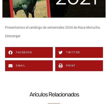
Presentamos el catálogo de sementales 2024 de Raza Morucha.
Descargar
FACEBOOK
TWITTER
EMAIL
PRINT
Arículos Relacionados