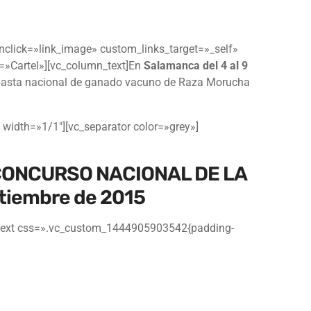
click=»link_image» custom_links_target=»_self»
=»Cartel»][vc_column_text]En
Salamanca del 4 al 9
ubasta nacional de ganado vacuno de Raza Morucha
 width=»1/1″][vc_separator color=»grey»]
 CONCURSO NACIONAL DE LA
iembre de 2015
n_text css=».vc_custom_1444905903542{padding-