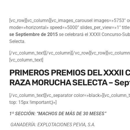
[vc_row][vc_column][vc_images_carousel images=»5753″ on
mode=»horizontal» speed=»5000″ slides_per_view=»1″ title
se Septiembre de 2015
se celebrará el XXXII Concurso-S
Selecta.
[/vc_column_text][/vc_column][/vc_row][vc_row][vc_column
[vc_column_text]
PRIMEROS PREMIOS DEL XXXII
RAZA MORUCHA SELECTA – Sept
[/vc_column_text][vc_separator color=»black»][vc_colum
top: 15px !important;}»]
1º SECCIÓN: “MACHOS DE MÁS DE 30 MESES”
GANADERÍA: EXPLOTACIONES PEVIA, S.A.