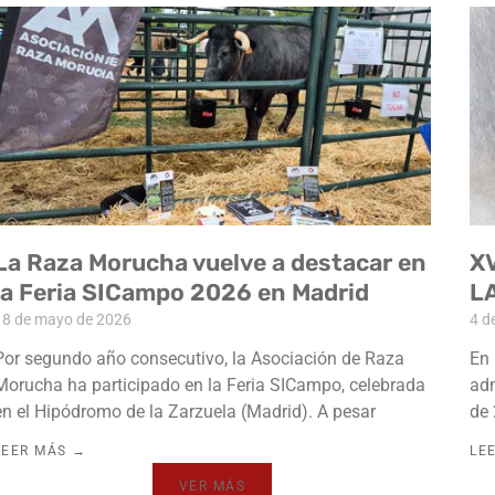
La Raza Morucha vuelve a destacar en
X
la Feria SICampo 2026 en Madrid
L
18 de mayo de 2026
4 d
Por segundo año consecutivo, la Asociación de Raza
En 
Morucha ha participado en la Feria SICampo, celebrada
adm
en el Hipódromo de la Zarzuela (Madrid). A pesar
de 
LEER MÁS →
LE
VER MÁS