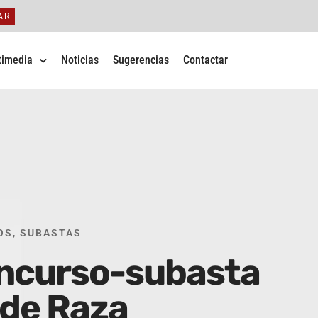
AR
timedia
Noticias
Sugerencias
Contactar
OS
,
SUBASTAS
oncurso-subasta
 de Raza