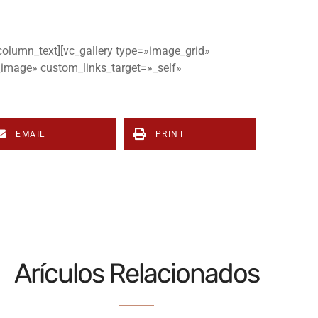
column_text][vc_gallery type=»image_grid»
_image» custom_links_target=»_self»
EMAIL
PRINT
Arículos Relacionados