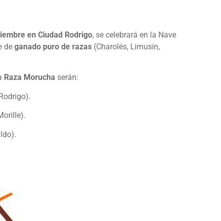
iembre en Ciudad Rodrigo
, se celebrará en la Nave
re de
ganado puro de razas
(Charolés, Limusín,
la
Raza Morucha
serán:
Rodrigo)
.
rille).
ldo).