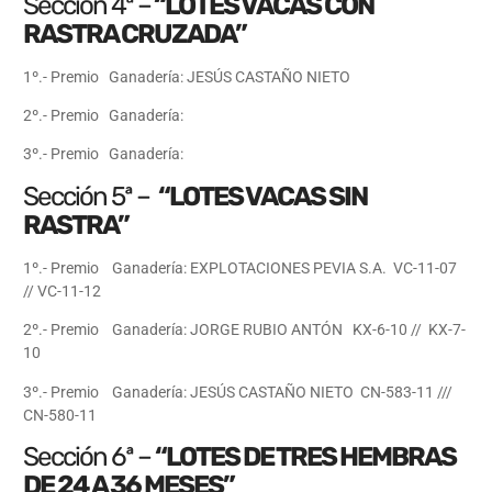
Sección 4ª –
“LOTES VACAS CON
RASTRA CRUZADA”
1º.- Premio Ganadería: JESÚS CASTAÑO NIETO
2º.- Premio Ganadería:
3º.- Premio Ganadería:
Sección 5ª –
“LOTES VACAS SIN
RASTRA”
1º.- Premio Ganadería: EXPLOTACIONES PEVIA S.A. VC-11-07
// VC-11-12
2º.- Premio Ganadería: JORGE RUBIO ANTÓN KX-6-10 // KX-7-
10
3º.- Premio Ganadería: JESÚS CASTAÑO NIETO CN-583-11 ///
CN-580-11
Sección 6ª –
“LOTES DE TRES HEMBRAS
DE 24 A 36 MESES”