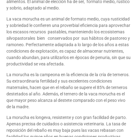
alimentos. El animal de elección ha de ser, formato medio, rústico
y sobrio, adaptado al medio.
La vaca morucha es un animal de formato medio, cuya rusticidad
y sobriedad le confieren una proverbial eficiencia para aprovechar
los escasos recursos pastables, manteniendo los ecosistemas
silvopastorales bien conservados por sus hábitos de pastoreo y
ramoneo. Perfectamente adaptada a lo largo de los años a estas
condiciones de explotación, es capaz de almacenar nutrientes,
cuando abundan, para utilizarlos en épocas de penuria, sin que su
productividad se vea afectada.
La morucha es la campeona en la eficiencia de la cría de terneros.
Su extraordinaria fertilidad y sus excelentes condiciones
maternales, hacen que en el rebaño se supere el 85% de terneros
destetados al año. Además, el ternero de la vaca morucha es el
que mayor peso alcanza al destete comparado con el peso vivo
de la madre.
La morucha es longeva, resistente y con gran facilidad de parto.
Apenas precisa de cuidados o asistencia veterinaria. La tasa de
reposición del rebaño es muy baja pues las vacas rebasan con
facilidad los quince años en buenas condiciones productivas.