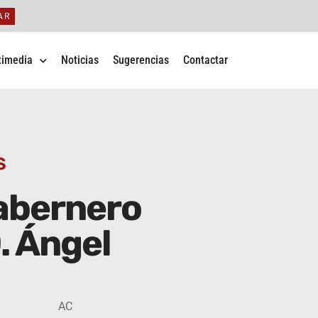
AR
timedia
Noticias
Sugerencias
Contactar
S
abernero
. Ángel
AC