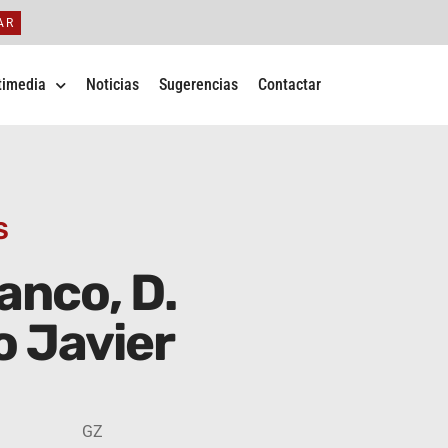
AR
timedia
Noticias
Sugerencias
Contactar
S
anco, D.
o Javier
GZ