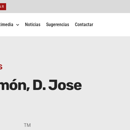
AR
timedia
Noticias
Sugerencias
Contactar
S
món, D. Jose
TM