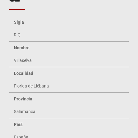
Sigla
R Q
Nombre
Villaselva
Localidad
Florida de Liébana
Provincia
Salamanca
Pa
ís
España