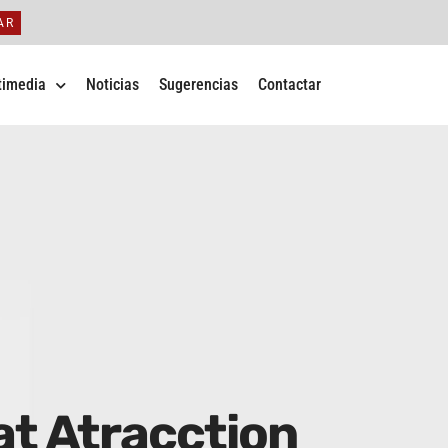
AR
timedia
Noticias
Sugerencias
Contactar
at Atracction