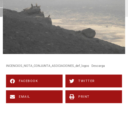
INCENCIOS_NOTA_CONJUNTA_ASOCIACIONES_def_logos
Descarga
FACEBOOK
TWITTER
EMAIL
PRINT