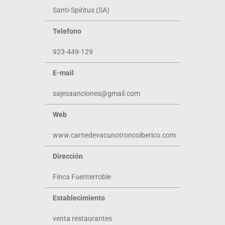
Santi-Spíritus (SA)
Telefono
923-449-129
E-mail
sajesaanciones@gmail.com
Web
www.carnedevacunotroncoiberico.com
Dirección
Finca Fuenterroble
Establecimiento
venta restaurantes